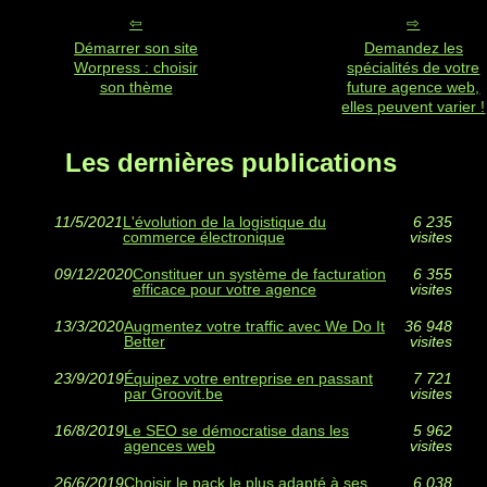
Démarrer son site
Demandez les
Worpress : choisir
spécialités de votre
son thème
future agence web,
elles peuvent varier !
Les dernières publications
11/5/2021
L'évolution de la logistique du
6 235
commerce électronique
visites
09/12/2020
Constituer un système de facturation
6 355
efficace pour votre agence
visites
13/3/2020
Augmentez votre traffic avec We Do It
36 948
Better
visites
23/9/2019
Équipez votre entreprise en passant
7 721
par Groovit.be
visites
16/8/2019
Le SEO se démocratise dans les
5 962
agences web
visites
26/6/2019
Choisir le pack le plus adapté à ses
6 038