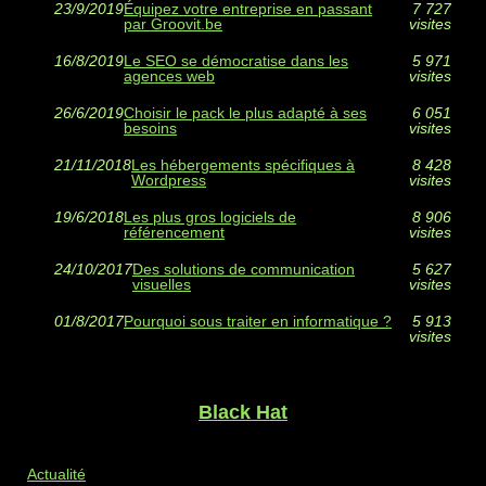
23/9/2019
Équipez votre entreprise en passant
7 727
par Groovit.be
visites
16/8/2019
Le SEO se démocratise dans les
5 971
agences web
visites
26/6/2019
Choisir le pack le plus adapté à ses
6 051
besoins
visites
21/11/2018
Les hébergements spécifiques à
8 428
Wordpress
visites
19/6/2018
Les plus gros logiciels de
8 906
référencement
visites
24/10/2017
Des solutions de communication
5 627
visuelles
visites
01/8/2017
Pourquoi sous traiter en informatique ?
5 913
visites
Black Hat
Actualité