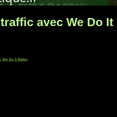
raffic avec We Do It
c We Do It Better