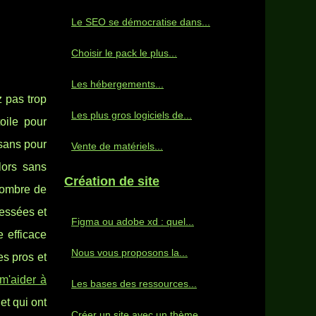
Le SEO se démocratise dans...
Choisir le pack le plus...
Les hébergements...
 pas trop
Les plus gros logiciels de...
oile pour
 sans pour
Vente de matériels...
lors sans
Création de site
 nombre de
ressées et
Figma ou adobe xd : quel...
 efficace
Nous vous proposons la...
es pros et
 m'aider à
Les bases des ressources...
et qui ont
Créer un site avec un thème...